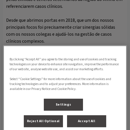
referenciarem casos clínicos.
Desde que abrimos portas em 2018, que um dos nossos
principais focos foi precisamente criar sinergias sólidas
com os nossos colegas e ajudá-los na gestão de casos
clínicos complexos.
By clicking “Accept All” you agree to the storing and use of cookies and tracking
technologies on your device to enhance site navigation, improve the performance
of our website, analyse website use, and assist our marketing efforts.
Select “Cookie Settings” for more information about the use of cookies and
tracking technologies and to adjust your preferences. More information is
Formulário de Referenciação
available in our Privacy Notice and Cookie Policy.
Settings
Reject All Optional
Accept All