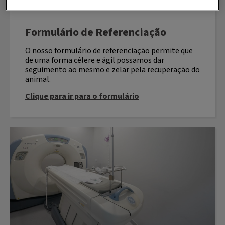
Formulário de Referenciação
O nosso formulário de referenciação permite que
de uma forma célere e ágil possamos dar
seguimento ao mesmo e zelar pela recuperação do
animal.
Clique para ir para o formulário
Requisição TAC