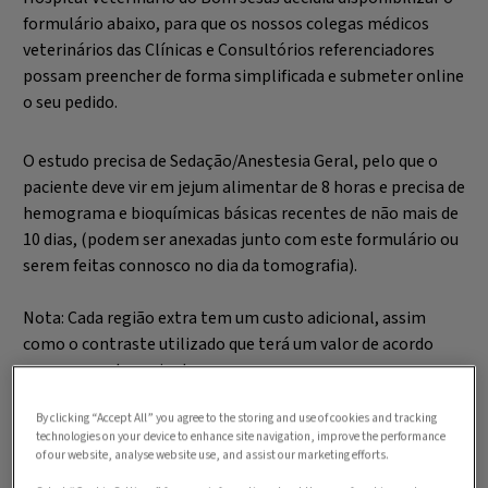
formulário abaixo, para que os nossos colegas médicos
veterinários das Clínicas e Consultórios referenciadores
possam preencher de forma simplificada e submeter online
o seu pedido.
O estudo precisa de Sedação/Anestesia Geral, pelo que o
paciente deve vir em jejum alimentar de 8 horas e precisa de
hemograma e bioquímicas básicas recentes de não mais de
10 dias, (podem ser anexadas junto com este formulário ou
serem feitas connosco no dia da tomografia).
Nota: Cada região extra tem um custo adicional, assim
como o contraste utilizado que terá um valor de acordo
com o peso do paciente.
By clicking “Accept All” you agree to the storing and use of cookies and tracking
technologies on your device to enhance site navigation, improve the performance
of our website, analyse website use, and assist our marketing efforts.