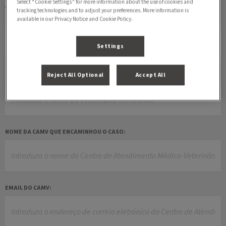
Select “Cookie Settings” for more information about the use of cookies and
Veterinário Remetente
tracking technologies and to adjust your preferences. More information is
available in our Privacy Notice and Cookie Policy.
TITULO:
Settings
Reject All Optional
Accept All
MÉDICO VETERINÁRIO REMETENTE:
NOME DA CAMV QUE ENCAMINHOU O CASO:
EMAIL DO CAMV: