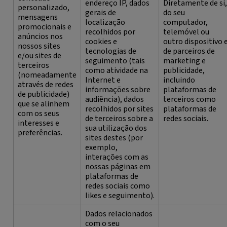
endereço IP, dados
Diretamente de si,
personalizado,
gerais de
do seu
mensagens
localização
computador,
promocionais e
recolhidos por
telemóvel ou
anúncios nos
cookies e
outro dispositivo 
nossos sites
tecnologias de
de parceiros de
e/ou sites de
seguimento (tais
marketing e
terceiros
como atividade na
publicidade,
(nomeadamente
Internet e
incluindo
através de redes
informações sobre
plataformas de
de publicidade)
audiência), dados
terceiros como
que se alinhem
recolhidos por sites
plataformas de
com os seus
de terceiros sobre a
redes sociais.
interesses e
sua utilização dos
preferências.
sites destes (por
exemplo,
interações com as
nossas páginas em
plataformas de
redes sociais como
likes e seguimento).
Dados relacionados
com o seu