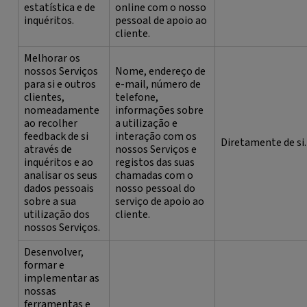
estatística e de
online com o nosso
inquéritos.
pessoal de apoio ao
cliente.
Melhorar os
nossos Serviços
Nome, endereço de
para si e outros
e-mail, número de
clientes,
telefone,
nomeadamente
informações sobre
ao recolher
a utilização e
feedback de si
interação com os
Diretamente de si.
através de
nossos Serviços e
inquéritos e ao
registos das suas
analisar os seus
chamadas com o
dados pessoais
nosso pessoal do
sobre a sua
serviço de apoio ao
utilização dos
cliente.
nossos Serviços.
Desenvolver,
formar e
implementar as
nossas
ferramentas e