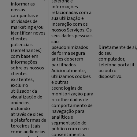
telefone e
informar as
informações
nossas
relacionadas com a
campanhas e
sua utilização e
atividades de
interação com os
marketing e/ou
nossos Serviços. Os
identificar novos
seus dados pessoais
clientes
são
potenciais
pseudonimizados
Diretamente de si,
(semelhantes)
de forma segura
do seu
com base em
antes de serem
computador,
informações
partilhados.
telefone portátil
sobre os nossos
Adicionalmente,
ou outro
clientes
utilizamos cookies
dispositivo.
existentes,
e outras
excluir o
tecnologias de
utilizador da
monitorização para
visualização de
recolher dados de
anúncios,
comportamento de
incluindo
navegação para
através de sites
analítica e
e plataformas de
segmentação do
terceiros (tais
público com o seu
como audiências
consentimento.