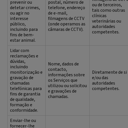
prevenir ou
postal, número de
ou de terceiros,
detetar crimes,
telefone, endereço
tais como outras
ou agir no
de e-mail,
clínicas
interesse
filmagens de CCTV
veterinárias ou
público,
(onde operamos as
autoridades
incluindo para
câmaras de CCTV).
competentes.
fins de bem-
estar animal.
Lidar com
reclamações e
dúvidas,
Nome, dados de
incluindo
contacto,
monitorização e
Diretamente de si
informações sobre
gravação de
e/ou das
os Serviços que
chamadas
autoridades
utilizou ou solicitou
telefónicas para
competentes.
e gravações de
fins de garantia
chamadas.
de qualidade,
formação e
conformidade.
Enviar-lhe ou
fornecer-lhe