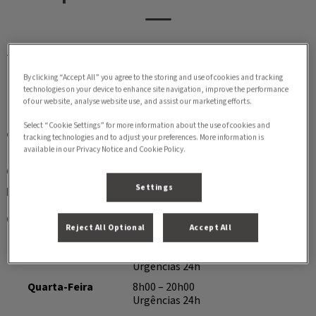
Avenida General Carrilho da Silva Pinto, nº52

4715-380 Braga

By clicking “Accept All” you agree to the storing and use of cookies and tracking
technologies on your device to enhance site navigation, improve the performance
of our website, analyse website use, and assist our marketing efforts.
Select “Cookie Settings” for more information about the use of cookies and
+351253691297
tracking technologies and to adjust your preferences. More information is
Custo de chamada para rede fixa nacional
available in our Privacy Notice and Cookie Policy.
+351963513027
Settings
hvbj@ivcevidensia.pt
Segunda-Feira
8h00 – 20h00
Reject All Optional
Accept All
Urgências 24h
Terça-Feira
8h00 – 20h00
Urgências 24h
Quarta-Feira
8h00 – 20h00
Urgências 24h