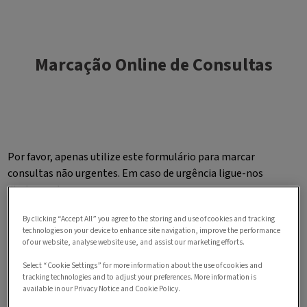
Marcação Online de Consultas
Por favor, apenas utilize este formulário para marcar
consultas não urgentes. Em caso de urgência ligue-nos
diretamente.
By clicking “Accept All” you agree to the storing and use of cookies and tracking
technologies on your device to enhance site navigation, improve the performance
of our website, analyse website use, and assist our marketing efforts.
Select “Cookie Settings” for more information about the use of cookies and
tracking technologies and to adjust your preferences. More information is
available in our Privacy Notice and Cookie Policy.