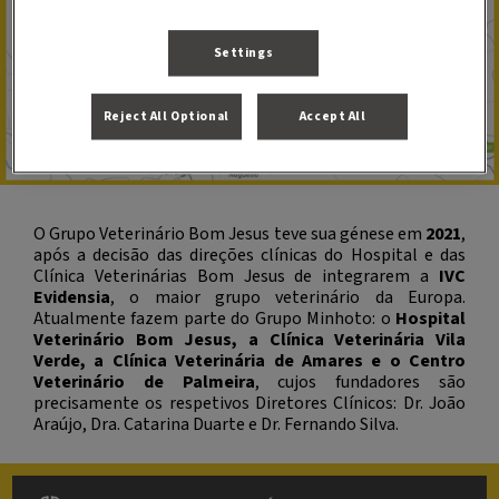
Settings
Reject All Optional
Accept All
O Grupo Veterinário Bom Jesus teve sua génese em
2021
,
após a decisão das direções clínicas do Hospital e das
Clínica Veterinárias Bom Jesus de integrarem a
IVC
Evidensia
, o maior grupo veterinário da Europa.
Atualmente fazem parte do Grupo Minhoto: o
Hospital
Veterinário Bom Jesus, a Clínica Veterinária Vila
Verde, a Clínica Veterinária de Amares e o Centro
Veterinário de Palmeira
, cujos fundadores são
precisamente os respetivos Diretores Clínicos: Dr. João
Araújo, Dra. Catarina Duarte e Dr. Fernando Silva.